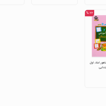
۲۲ %
هور املاء اول
تدایی