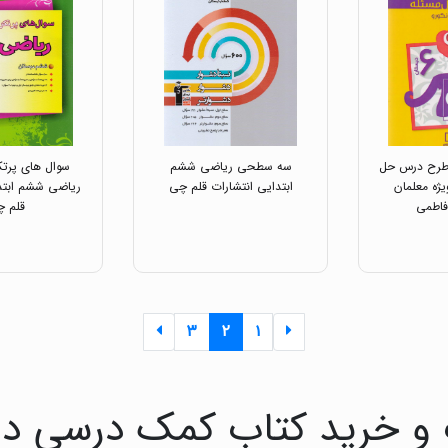
 طرح درس حل
سه سطحی ریاضی ششم
سوال های پرتکر
ژه معلمان
ابتدایی انتشارات قلم چی
ریاضی ششم ابتدا
فاطمی
قلم چ
۳
۲
۱
 و خرید کتاب کمک درسی دو