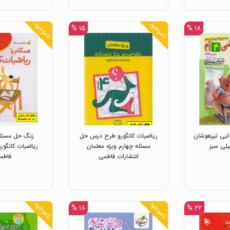
ناموجود
ناموجود
۱۵ %
۱۸ %
ایی تیزهوشان
ریاضیات کانگورو طرح درس حل
زنگ حل مسئله
یلی سبز
مسئله چهارم ویژه معلمان
انتشارات فاطمی
فاطم
ناموجود
ناموجود
۱۸ %
۲۲ %