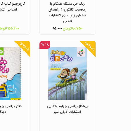
زنگ حل مسئله همگام با
کارپوچینو کتاب کا
ریاضیات کانگورو ۴ راهنمای
ابتدایی انتش
معلمان و والدین انتشارات
فاطمی
۸۰,۷۵۰تومان
۶۵۵,۲۰۰تومان
۹۵,۰۰۰
ناموجود
ناموجود
۱۸ %
پیشتاز ریاضی چهارم ابتدایی
دفتر ریاضی چها
انتشارات خیلی سبز
نهنگ