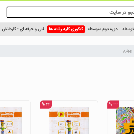
متوسطه
دوره دوم متوسطه
کنکوری کلیه رشته ها
فنی و حرفه ای - کاردانش
چهارم
۲۲ %
۲۲ %