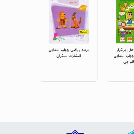
ای پرتکرار
مرشد ریاضی چهارم ابتدایی
هارم ابتدایی
انتشارات مبتکران
قلم چی