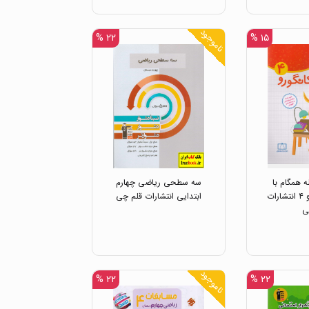
ناموجود
۲۲ %
۱۵ %
 همگام با
سه سطحی ریاضی چهارم
ریاضیات کانگورو ۴ انتشارات
ابتدایی انتشارات قلم چی
ی
ناموجود
۲۲ %
۲۲ %