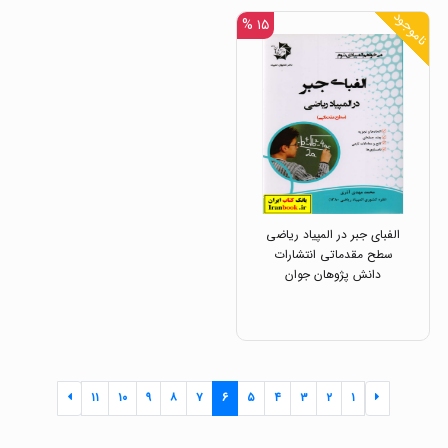
ناموجود
۱۵ %
الفبای جبر در المپیاد ریاضی
سطح مقدماتی انتشارات
دانش پژوهان جوان
۱۱
۱۰
۹
۸
۷
۶
۵
۴
۳
۲
۱