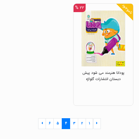
ناموجود
۲۲ %
پودانا هنرمند می شود پیش
دبستان انتشارات گلواژه
۶
۵
۴
۳
۲
۱