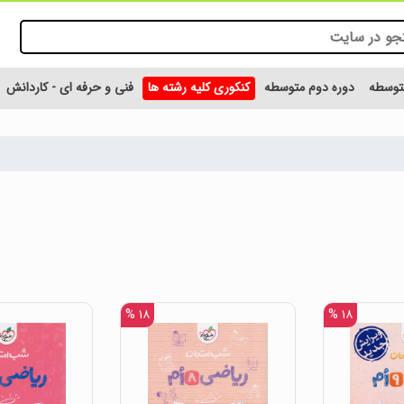
متوسطه
دوره دوم متوسطه
کنکوری کلیه رشته ها
فنی و حرفه ای - کاردانش
۱۸ %
۱۸ %