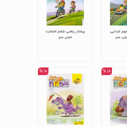
وم ابتدایی
پیشتاز ریاضی ششم انتشارت
یلی سبز
خیلی سبز
۱۸ %
۱۸ %