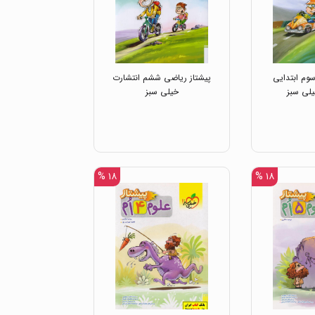
وم ابتدایی
پیشتاز ریاضی ششم انتشارت
یلی سبز
خیلی سبز
۱۸ %
۱۸ %