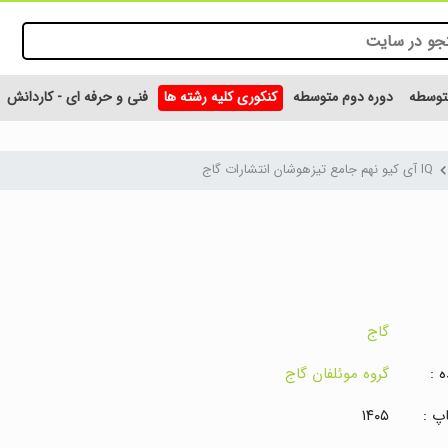
متوسطه
دوره دوم متوسطه
کنکوری کلیه رشته ها
فنی و حرفه ای - کاردانش
IQ آی کیو نهم جامع تیزهوشان انتشارات گاج
گاج
 :
گروه موئلفان گاج
پ :
۱۴۰۵