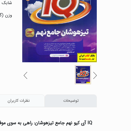
شابک :
وزن (گر
توضیحات
نظرات کاربران
IQ
آی کیو نهم جامع تیزهوشان: راهی به سوی موف