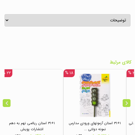
کالای مرتبط
۲۲ %
۱۸ %
۲۲
.ان.تی
۳۱+۱ استان آزمونهای ورودی مدارس
۳۱+۱ استان ریاضی نهم به دهم
نمونه دولتی ...
انتشارات پویش