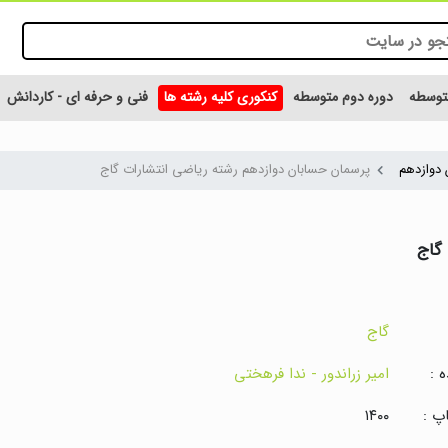
متوسطه
دوره دوم متوسطه
کنکوری کلیه رشته ها
فنی و حرفه ای - کاردانش
 دوازدهم
پرسمان حسابان دوازدهم رشته ریاضی انتشارات گاج
 گاج
گاج
 :
امیر زراندور - ندا فرهختی
پ :
۱۴۰۰