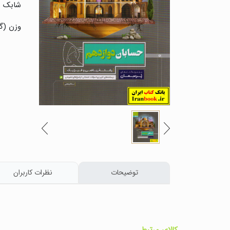
شابک :
وزن (گر
توضیحات
نظرات کاربران